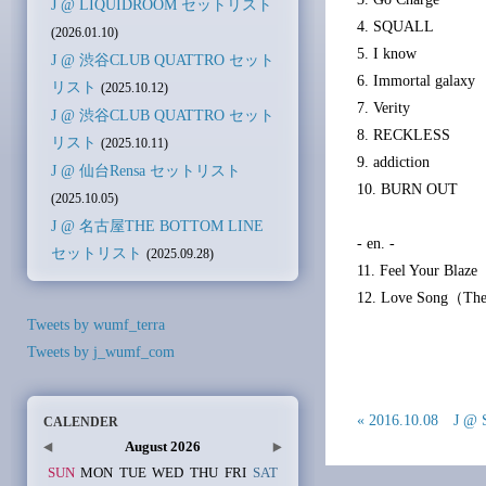
J @ LIQUIDROOM セットリスト
4. SQUALL
(2026.01.10)
5. I know
J @ 渋谷CLUB QUATTRO セット
6. Immortal galaxy
リスト
(2025.10.12)
7. Verity
J @ 渋谷CLUB QUATTRO セット
8. RECKLESS
リスト
(2025.10.11)
9. addiction
J @ 仙台Rensa セットリスト
10. BURN OUT
(2025.10.05)
J @ 名古屋THE BOTTOM LINE
- en. -
セットリスト
(2025.09.28)
11. Feel Your Blaze
12. Love Song（T
Tweets by wumf_terra
Tweets by j_wumf_com
« 2016.10.08 J
CALENDER
August 2026
SUN
MON
TUE
WED
THU
FRI
SAT