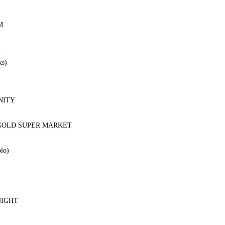
M
l
ks)
NITY
GOLD SUPER MARKET
olo)
NIGHT