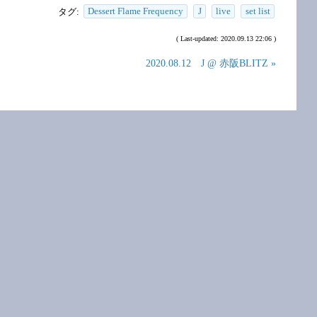
タグ:
Dessert Flame Frequency
J
live
set list
( Last-updated: 2020.09.13 22:06 )
2020.08.12 J @ 赤阪BLITZ »