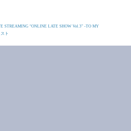
LIVE STREAMING “ONLINE LATE SHOW Vol.3” -TO MY
リスト