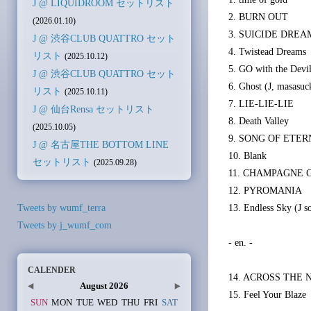
J @ LIQUIDROOM セットリスト
2. BURN OUT
(2026.01.10)
3. SUICIDE DREA
J @ 渋谷CLUB QUATTRO セット
4. Twistead Dreams
リスト
(2025.10.12)
5. GO with the Devi
J @ 渋谷CLUB QUATTRO セット
6. Ghost (J, masasuc
リスト
(2025.10.11)
7. LIE-LIE-LIE
J @ 仙台Rensa セットリスト
8. Death Valley
(2025.10.05)
9. SONG OF ETER
J @ 名古屋THE BOTTOM LINE
10. Blank
セットリスト
(2025.09.28)
11. CHAMPAGNE 
12. PYROMANIA
Tweets by wumf_terra
13. Endless Sky (J s
Tweets by j_wumf_com
- en. -
CALENDER
14. ACROSS THE 
August 2026
15. Feel Your Blaze
SUN
MON
TUE
WED
THU
FRI
SAT