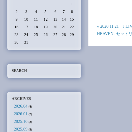
1
2
3
4
5
6
7
8
9
10
11
12
13
14
15
« 2020.11.21 J 
16
17
18
19
20
21
22
HEAVEN- セット
23
24
25
26
27
28
29
30
31
SEARCH
ARCHIVES
2026.04
(4)
2026.01
(2)
2025.10
(3)
2025.09
(5)