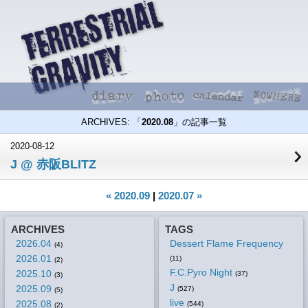
ARCHIVES: 「
2020.08
」の記事一覧
2020-08-12
J @ 赤阪BLITZ
« 2020.09
|
2020.07 »
ARCHIVES
TAGS
2026.04
Dessert Flame Frequency
(4)
2026.01
(11)
(2)
F.C.Pyro Night
2025.10
(37)
(3)
J
2025.09
(527)
(5)
live
2025.08
(544)
(2)