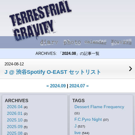
ARCHIVES: 「
2024.08
」の記事一覧
2024-08-12
J @ 渋谷Spotify O-EAST セットリスト
« 2024.09
|
2024.07 »
ARCHIVES
TAGS
2026.04
Dessert Flame Frequency
(4)
2026.01
(11)
(2)
F.C.Pyro Night
2025.10
(37)
(3)
J
2025.09
(527)
(5)
live
2025.08
(544)
(2)