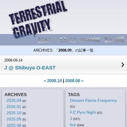
ARCHIVES: 「
2008.09
」の記事一覧
2008-09-14
J @ Shibuya O-EAST
« 2008.10
|
2008.08 »
ARCHIVES
TAGS
2026.04
Dessert Flame Frequency
(4)
2026.01
(11)
(2)
F.C.Pyro Night
2025.10
(37)
(3)
J
2025.09
(527)
(5)
live
2025.08
(544)
(2)