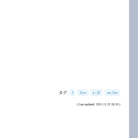
タグ:
J
live
レポ
set list
( Last-updated: 2011.11.23 18:19 )