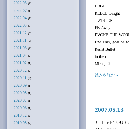
2022.08
(2)
URGE
2022.07
(1)
REBEL tonight
2022.04
(7)
TWISTER
2022.03
(5)
Fly Away
2021.12
(3)
EVOKE THE WOR
2021.11
(5)
Endlessly, goes on f
2021.08
(2)
Resist Bullet
2021.04
(2)
in the rain
2021.02
Mirage #9 ...
(1)
2020.12
(2)
続きを読む »
2020.11
(1)
2020.09
(1)
2020.08
(1)
2020.07
(1)
2020.06
2007.05.1
(1)
2019.12
(2)
J
LIVE TOUR 
2019.08
(2)