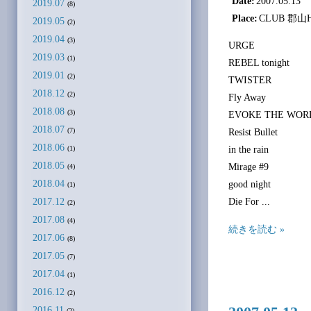
Date:
2007.05.13
2019.07
(8)
Place:
CLUB 郡山H
2019.05
(2)
2019.04
(3)
URGE
2019.03
(1)
REBEL tonight
2019.01
(2)
TWISTER
2018.12
(2)
Fly Away
2018.08
(3)
EVOKE THE WOR
2018.07
(7)
Resist Bullet
2018.06
in the rain
(1)
2018.05
Mirage #9
(4)
2018.04
good night
(1)
2017.12
Die For ...
(2)
2017.08
(4)
続きを読む »
2017.06
(8)
2017.05
(7)
2017.04
(1)
2016.12
(2)
2016.11
(2)