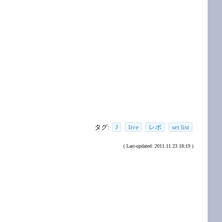
タグ:
J
live
レポ
set list
( Last-updated: 2011.11.23 18:19 )