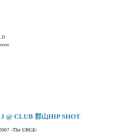
LD
orever
3 J @ CLUB 郡山HIP SHOT
2007 -The URGE-