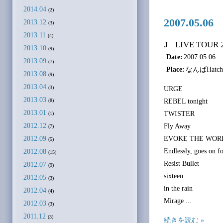
2014.04
(2)
2007.05.0
2013.12
(3)
2013.11
(4)
J
LIVE TOUR 
2013.10
(9)
Date:
2007.05.06
2013.09
(7)
Place:
なんばHatch
2013.08
(9)
2013.04
(3)
URGE
2013.03
REBEL tonight
(8)
2013.01
TWISTER
(1)
2012.12
Fly Away
(7)
2012.09
EVOKE THE WOR
(5)
Endlessly, goes on f
2012.08
(15)
Resist Bullet
2012.07
(9)
sixteen
2012.05
(3)
in the rain
2012.04
(4)
Mirage ...
2012.03
(3)
2011.12
(3)
続きを読む »