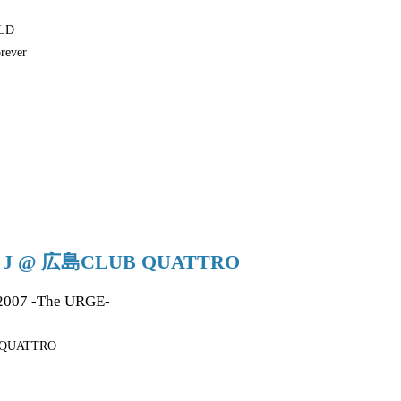
LD
orever
20 J @ 広島CLUB QUATTRO
2007 -The URGE-
QUATTRO