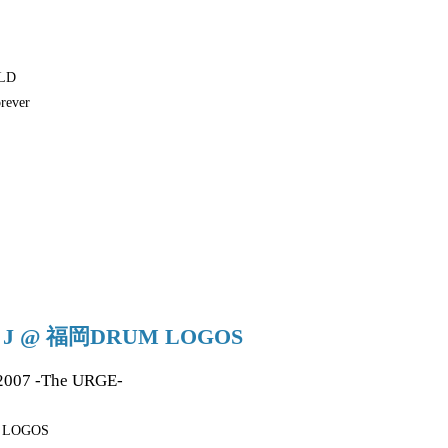
LD
orever
19 J @ 福岡DRUM LOGOS
2007 -The URGE-
LOGOS