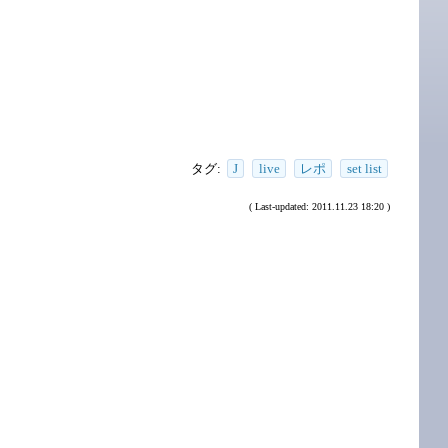
タグ:
J
live
レポ
set list
( Last-updated: 2011.11.23 18:20 )