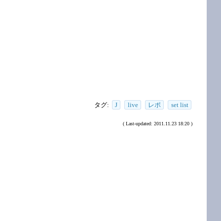
タグ:
J
live
レポ
set list
( Last-updated: 2011.11.23 18:20 )