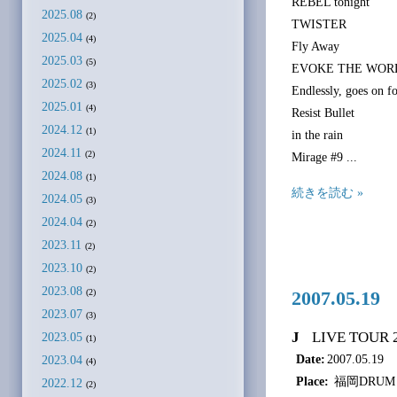
REBEL tonight
2025.08
(2)
TWISTER
2025.04
(4)
Fly Away
2025.03
(5)
EVOKE THE WOR
2025.02
(3)
Endlessly, goes on f
2025.01
(4)
Resist Bullet
2024.12
(1)
in the rain
2024.11
(2)
Mirage #9 ...
2024.08
(1)
続きを読む »
2024.05
(3)
2024.04
(2)
2023.11
(2)
2023.10
(2)
2023.08
(2)
2007.05.
2023.07
(3)
J
LIVE TOUR 
2023.05
(1)
Date:
2007.05.19
2023.04
(4)
Place:
福岡DRUM 
2022.12
(2)