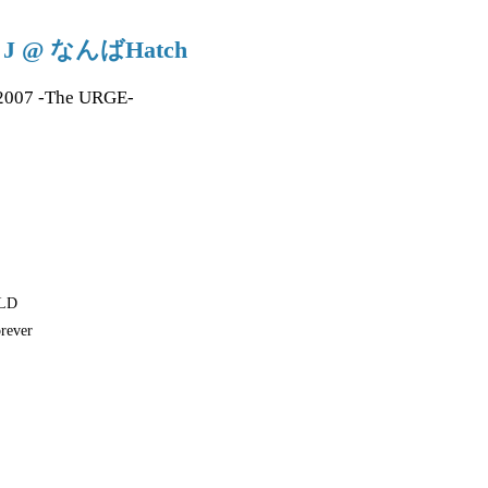
6 J @ なんばHatch
2007 -The URGE-
LD
orever