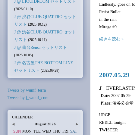
J @ LIQUIDROOM セットリスト
Endlessly, goes on f
(2026.01.10)
Resist Bullet
J @ 渋谷CLUB QUATTRO セット
in the rain
リスト
(2025.10.12)
Mirage #9 ...
J @ 渋谷CLUB QUATTRO セット
続きを読む »
リスト
(2025.10.11)
J @ 仙台Rensa セットリスト
(2025.10.05)
J @ 名古屋THE BOTTOM LINE
セットリスト
(2025.09.28)
2007.05.
J
EVERLASTING
Tweets by wumf_terra
Date:
2007.05.29
Tweets by j_wumf_com
Place:
渋谷公会堂（
URGE
CALENDER
REBEL tonight
August 2026
TWISTER
SUN
MON
TUE
WED
THU
FRI
SAT