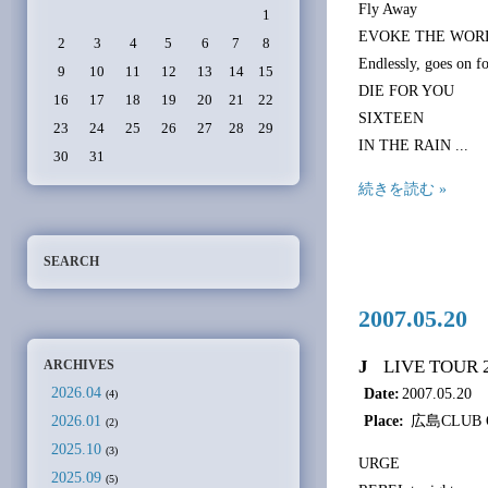
Fly Away
1
EVOKE THE WOR
2
3
4
5
6
7
8
Endlessly, goes on f
9
10
11
12
13
14
15
DIE FOR YOU
16
17
18
19
20
21
22
SIXTEEN
23
24
25
26
27
28
29
IN THE RAIN ...
30
31
続きを読む »
SEARCH
2007.05.
J
LIVE TOUR 
ARCHIVES
2026.04
Date:
2007.05.20
(4)
Place:
広島CLUB 
2026.01
(2)
2025.10
(3)
URGE
2025.09
(5)