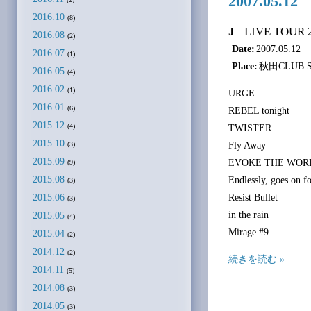
2007.05.1
2016.10
(8)
J
LIVE TOUR 
2016.08
(2)
Date:
2007.05.12
2016.07
(1)
Place:
秋田CLUB 
2016.05
(4)
2016.02
(1)
URGE
2016.01
(6)
REBEL tonight
2015.12
(4)
TWISTER
2015.10
Fly Away
(3)
2015.09
EVOKE THE WOR
(9)
2015.08
Endlessly, goes on f
(3)
2015.06
Resist Bullet
(3)
in the rain
2015.05
(4)
Mirage #9 ...
2015.04
(2)
2014.12
(2)
続きを読む »
2014.11
(5)
2014.08
(3)
2014.05
(3)