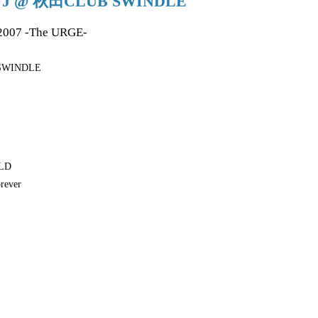
2 J @ 秋田CLUB SWINDLE
2007 -The URGE-
SWINDLE
LD
orever