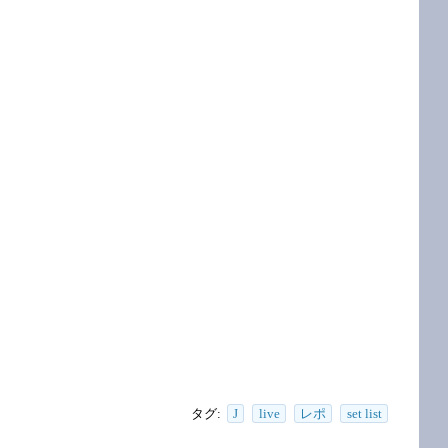
タグ:
J
live
レポ
set list