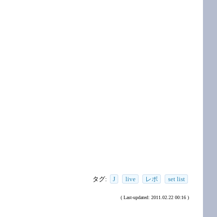
タグ:
J
live
レポ
set list
( Last-updated: 2011.02.22 00:16 )