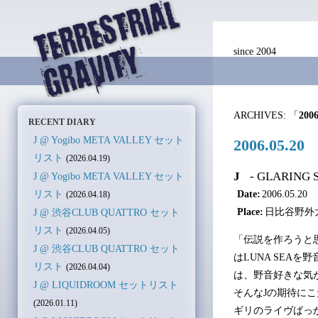
since 2004
ARCHIVES: 「
2006
RECENT DIARY
J @ Yogibo META VALLEY セット
2006.05
リスト
(2026.04.19)
J
- GLARING S
J @ Yogibo META VALLEY セット
Date:
2006.05.20
リスト
(2026.04.18)
Place:
日比谷野外
J @ 渋谷CLUB QUATTRO セット
リスト
(2026.04.05)
「伝説を作ろうと
J @ 渋谷CLUB QUATTRO セット
はLUNA SE
リスト
(2026.04.04)
は、野音好きな気
J @ LIQUIDROOM セットリスト
そんなJの期待に
(2026.01.11)
ギリのライヴばっ