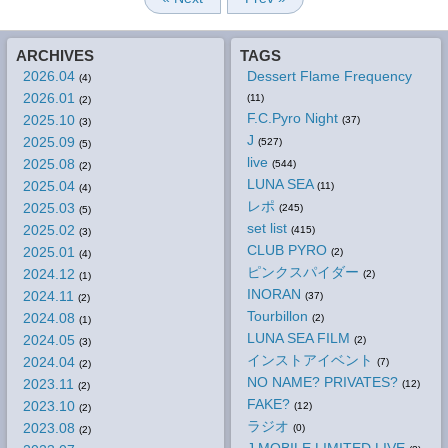
ARCHIVES
TAGS
2026.04
Dessert Flame Frequency
(4)
2026.01
(11)
(2)
F.C.Pyro Night
2025.10
(37)
(3)
J
2025.09
(527)
(5)
live
2025.08
(544)
(2)
LUNA SEA
2025.04
(11)
(4)
レポ
2025.03
(245)
(5)
set list
2025.02
(415)
(3)
CLUB PYRO
2025.01
(2)
(4)
ピンクスパイダー
2024.12
(2)
(1)
INORAN
2024.11
(37)
(2)
Tourbillon
2024.08
(2)
(1)
LUNA SEA FILM
2024.05
(2)
(3)
インストアイベント
2024.04
(7)
(2)
NO NAME? PRIVATES?
2023.11
(12)
(2)
FAKE?
2023.10
(12)
(2)
ラジオ
2023.08
(0)
(2)