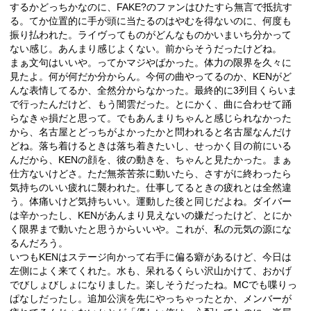
するかどっちかなのに、FAKE?のファンはひたすら無言で抵抗す
る。てか位置的に手が頭に当たるのはやむを得ないのに、何度も
振り払われた。ライヴってものがどんなものかいまいち分かって
ない感じ。あんまり感じよくない。前からそうだったけどね。
まぁ文句はいいや。ってかマジやばかった。体力の限界を久々に
見たよ。何が何だか分からん。今何の曲やってるのか、KENがど
んな表情してるか、全然分からなかった。最終的に3列目くらいま
で行ったんだけど、もう闇雲だった。とにかく、曲に合わせて踊
らなきゃ損だと思って。でもあんまりちゃんと感じられなかった
から、名古屋とどっちがよかったかと問われると名古屋なんだけ
どね。落ち着けるときは落ち着きたいし、せっかく目の前にいる
んだから、KENの顔を、彼の動きを、ちゃんと見たかった。まぁ
仕方ないけどさ。ただ無茶苦茶に動いたら、さすがに終わったら
気持ちのいい疲れに襲われた。仕事してるときの疲れとは全然違
う。体痛いけど気持ちいい。運動した後と同じだよね。ダイバー
は辛かったし、KENがあんまり見えないの嫌だったけど、とにか
く限界まで動いたと思うからいいや。これが、私の元気の源にな
るんだろう。
いつもKENはステージ向かって右手に偏る癖があるけど、今日は
左側によく来てくれた。水も、呆れるくらい沢山かけて、おかげ
でびしょびしょになりました。楽しそうだったね。MCでも喋りっ
ぱなしだったし。追加公演を先にやっちゃったとか、メンバーが