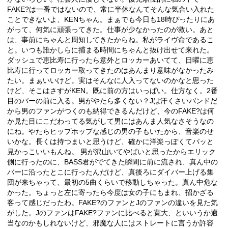
FAKE?は一番ではないので、常に半休なんてそんな気合い入れた
ことできないよ、KENちゃん。まぁでも今日も18時ぴったりにあ
がって、何気に頑張ってきた。仕事が少なかったのが救い。あと
は、事前にちゃんと周知してきたからね。私がライヴ命であるこ
と。いつも誰かしらに捕まる時間にちゃんと抜け出せて来れた。
ダッシュで恵比寿に行ったら意外とロッカーあいてて、日曜に恵
比寿に行ってロッカー取ってきたのはあんまり意味がなかったみ
たい。まぁいいけど。実はそんなに人入ってないのかなと思った
けど、そこはさすがKEN。既に前の方はいっぱい。仕方なく。2番
目のバーの前に入る。男がやたら多くない？Jは汗くさいバンドだ
から男のファンがつくのも納得できるんだけど、今のFAKE?は何
か見た目にこだわってる気がして男にはあんま人気なさそうなの
にね。やたらヒップホップな感じの男の子もいたから、音楽のせ
いかな。長くは持つまいと思うけど、確かに洋楽っぽくてパッと
見かっこいいもんね。 男が沢山いてやばいと思ったからエリック
側に行ったのに、BASS君がでてきた瞬間に前に流され、真ん中の
バーに沿ったとこに行ったんだけど、真後ろにダイバー上げる集
団が来ちゃって、最初の5曲くらいで移動しちゃった。真ん中危な
かった。ちょっと左に寄ったら今度は女の子にもまれ、招かざる
客って感じだったわ。FAKE?のファンとJのファンの違いを見た気
がした。JのファンはFAKE?ファンに比べると寛大、といいうか適
当なのかもしれないけど、邪魔な人にはストレートに言うか許容