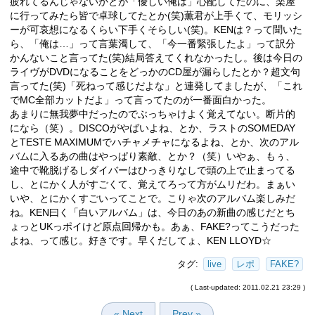
疲れてるんじゃないかとが「優しい俺は」心配してたのに、楽屋
に行ってみたら皆で卓球してたとか(笑)薫君が上手くて、モリッシ
ーが可哀想になるくらい下手くそらしい(笑)。KENは？って聞いた
ら、「俺は…」って言葉濁して、「今一番緊張したよ」って訳分
かんないこと言ってた(笑)結局答えてくれなかったし。後は今日の
ライヴがDVDになることをどっかのCD屋が漏らしたとか？超文句
言ってた(笑)「死ねって感じだよな」と連発してましたが、「これ
でMC全部カットだよ」って言ってたのが一番面白かった。
あまりに無我夢中だったのでぶっちゃけよく覚えてない。断片的
になら（笑）。DISCOがやばいよね、とか、ラストのSOMEDAY
とTESTE MAXIMUMでハチャメチャになるよね、とか、次のアル
バムに入るあの曲はやっぱり素敵、とか？（笑）いやぁ、もぅ、
途中で靴脱げるしダイバーはひっきりなしで頭の上で止まってる
し、とにかく人がすごくて、覚えてろって方がムリだわ。まぁい
いや、とにかくすごいってことで。こりゃ次のアルバム楽しみだ
ね。KEN曰く「白いアルバム」は、今日のあの新曲の感じだとち
ょっとUKっポイけど原点回帰かも。あぁ、FAKE?ってこうだった
よね、って感じ。好きです。早くだしてょ、KEN LLOYD☆
タグ:
live
レポ
FAKE?
( Last-updated: 2011.02.21 23:29 )
« Next
Prev »