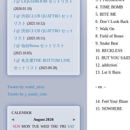
J @ LIQUIDROOM セットリスト
4. TIME BOMB
(2026.01.10)
5. BITE ME
J @ 渋谷CLUB QUATTRO セット
6. Don’t Look Back
リスト
(2025.10.12)
7. Walk On
J @ 渋谷CLUB QUATTRO セット
8. Field of Roses
リスト
(2025.10.11)
9. Snake Beat
J @ 仙台Rensa セットリスト
10. RECKLESS
(2025.10.05)
11. BUT YOU SAI
J @ 名古屋THE BOTTOM LINE
12. addiction
セットリスト
(2025.09.28)
13. Let It Burn
Tweets by wumf_terra
- en. -
Tweets by j_wumf_com
14. Feel Your Blaze
15. NOWHERE
CALENDER
August 2026
SUN
MON
TUE
WED
THU
FRI
SAT