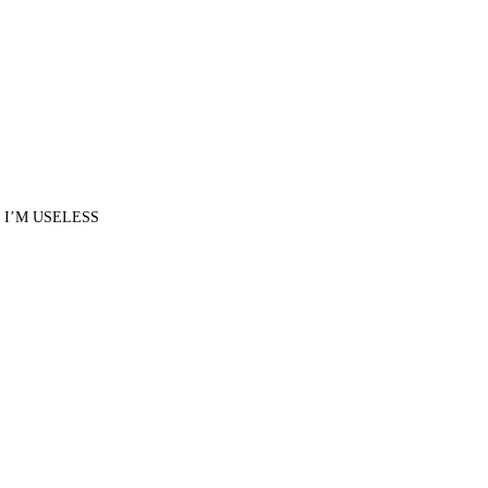
D I’M USELESS