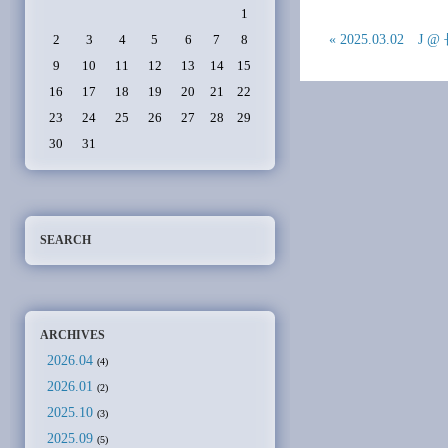
1
« 2025.03.02 J 
2
3
4
5
6
7
8
9
10
11
12
13
14
15
16
17
18
19
20
21
22
23
24
25
26
27
28
29
30
31
SEARCH
ARCHIVES
2026.04
(4)
2026.01
(2)
2025.10
(3)
2025.09
(5)