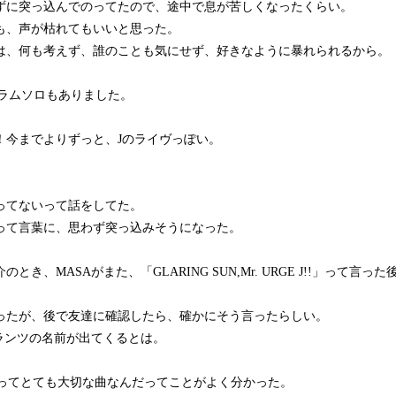
ずに突っ込んでのってたので、途中で息が苦しくなったくらい。
も、声が枯れてもいいと思った。
は、何も考えず、誰のことも気にせず、好きなように暴れられるから。
ドラムソロもありました。
！今までよりずっと、Jのライヴっぽい。
。
ってないって話をしてた。
って言葉に、思わず突っ込みそうになった。
とき、MASAがまた、「GLARING SUN,Mr. URGE J!!」
ったが、後で友達に確認したら、確かにそう言ったらしい。
フランツの名前が出てくるとは。
がJにとってとても大切な曲なんだってことがよく分かった。