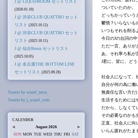
J @ LIQUIDROOM セットリスト
ついていたのか。
(2026.01.10)
どっちかっていう
J @ 渋谷CLUB QUATTRO セット
鬱憤？いらないも
リスト
(2025.10.12)
いつもそれを削る
J @ 渋谷CLUB QUATTRO セット
今日のJの台詞の
リスト
(2025.10.11)
ただ一言、ありが
J @ 仙台Rensa セットリスト
あ、それ寧ろ私が
(2025.10.05)
J君に、皆に、ど
J @ 名古屋THE BOTTOM LINE
セットリスト
(2025.09.28)
社会人になって、
自分が何の為に働
Tweets by wumf_terra
無責任な言い方だ
Tweets by j_wumf_com
生活するためには
だから、しなくて
その必要なのかも
CALENDER
正直、社会人に向
August 2026
いらん疲れがたま
SUN
MON
TUE
WED
THU
FRI
SAT