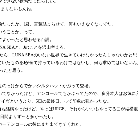
ができない状態だったらしい。
近あんまりないもんね。
前だったか、J君、言葉詰まらせて、何もいえなくなってた。
いうことか」って。
てよかったと思わせる台詞。
NA SEAと、Jのことを沢山考える。
たら、LUNA SEAのいない世界で生きていけなかったんじゃないかと思
担っていたものをJが全て持っているわけではないし、何も求めてはいないん
だったと思う。
はのっけからでかいシルクハットかぶって登場。
ってなかったけど、アンコールでもかぶってたので、多分本人はお気に
UNのライヴというより、5日の最終日、って印象の強かったな。
UNの曲も結構やったけど、やっぱURGE、それからいつもやってる曲が結構
4日間よりずっと多かったし。
カーテンコールの後にまた出てきてくれた。
。