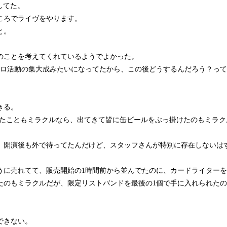
もしてた。
ころでライヴをやります。
と。
のことを考えてくれているようでよかった。
ソロ活動の集大成みたいになってたから、この後どうするんだろう？っ
きる。
きたこともミラクルなら、出てきて皆に缶ビールをぶっ掛けたのもミラク
、開演後も外で待ってたんだけど、スタッフさんが特別に存在しないは
うに売れてて、販売開始の1時間前から並んでたのに、カードライター
ったのもミラクルだが、限定リストバンドを最後の1個で手に入れられた
。
できない。