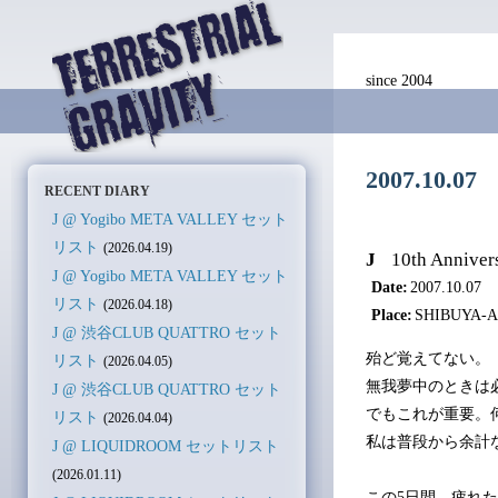
since 2004
2007.10.0
RECENT DIARY
J @ Yogibo META VALLEY セット
リスト
(2026.04.19)
J
10th Annive
J @ Yogibo META VALLEY セット
Date:
2007.10.07
リスト
(2026.04.18)
Place:
SHIBUYA-
J @ 渋谷CLUB QUATTRO セット
殆ど覚えてない。
リスト
(2026.04.05)
無我夢中のときは
J @ 渋谷CLUB QUATTRO セット
でもこれが重要。
リスト
(2026.04.04)
私は普段から余計
J @ LIQUIDROOM セットリスト
(2026.01.11)
この5日間、疲れ