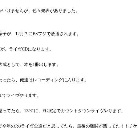
ゃいけませんが、色々発表がありました。
。
の様子が、12月？にBSフジで放送されます。
イヴが、ライヴCDになります。
の集大成として、本を1冊出します。
終わったら、俺達はレコーディングに入ります。
-EASTでライヴやります。
？と思ってたら、12/31に、FC限定でカウントダウンライヴやります。
で今年のJのライヴ全通だと思ってたら、最後の難関が残ってた！！チケ