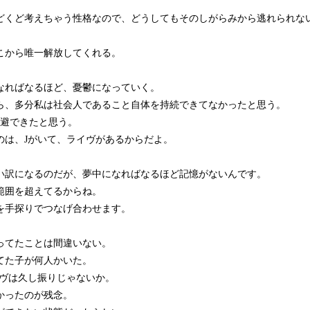
どくど考えちゃう性格なので、どうしてもそのしがらみから逃れられな
こから唯一解放してくれる。
なればなるほど、憂鬱になっていく。
ら、多分私は社会人であること自体を持続できてなかったと思う。
分逃避できたと思う。
のは、Jがいて、ライヴがあるからだよ。
い訳になるのだが、夢中になればなるほど記憶がないんです。
範囲を超えてるからね。
を手探りでつなげ合わせます。
ってたことは間違いない。
てた子が何人かいた。
イヴは久し振りじゃないか。
かったのが残念。