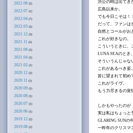
渋公の時は出てき
2022.08
(2)
広島以来か。
2022.07
(1)
でも今日こそは！
2022.04
(7)
だって、ファンは
2022.03
(5)
自然とコールがお
2021.12
(3)
これが好きなの。
2021.11
(5)
こういうときに、
2021.08
(2)
LUNA SEAの
2021.04
(2)
そういうんじゃな
2021.02
(1)
これがあるべき姿
2020.12
(2)
皆に望まれて初め
2020.11
(1)
これがライヴ。
2020.09
(1)
もう力尽きるの覚
2020.08
(1)
2020.07
(1)
しかもやったのが
2020.06
(1)
実は私はちょっと
2019.12
(2)
GLARING S
2019.08
(2)
一昨年のクリスマ