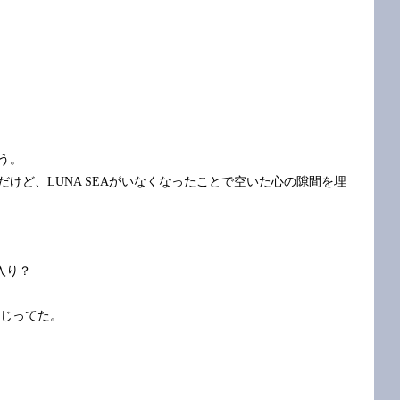
う。
だけど、LUNA SEAがいなくなったことで空いた心の隙間を埋
入り？
混じってた。