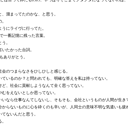
と、溜まってたのかな、と思う。
の。
ようにライヴに行ってた。
中で一番記憶に残った言葉。
とう。
言いたかった台詞。
うもありがとう。
社会のつまらなさをひしひしと感じる。
いているのか？と問われても、明確な答えを私は持ってない。
けど、社会に貢献しようなんて全く思ってない。
やむをえないとしか思ってない。
いいなら仕事なんてしないし、そもそも、会社というものが人間が生き
分からないものに心を砕くのも辛いが、人同士の意味不明な気遣いも疲
いてないんだと思う。
る。