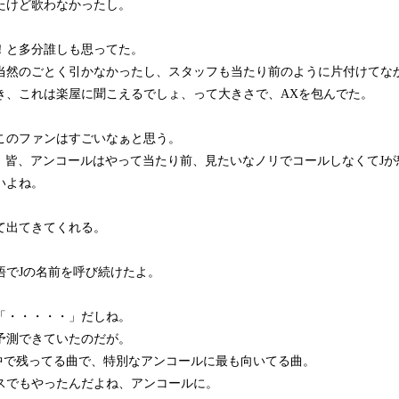
たけど歌わなかったし。
！と多分誰しも思ってた。
当然のごとく引かなかったし、スタッフも当たり前のように片付けてな
き、これは楽屋に聞こえるでしょ、って大きさで、AXを包んでた。
このファンはすごいなぁと思う。
とき、皆、アンコールはやって当たり前、見たいなノリでコールしなくてJ
いよね。
。
て出てきてくれる。
悟でJの名前を呼び続けたよ。
「・・・・・」だしね。
予測できていたのだが。
UNの中で残ってる曲で、特別なアンコールに最も向いてる曲。
スでもやったんだよね、アンコールに。