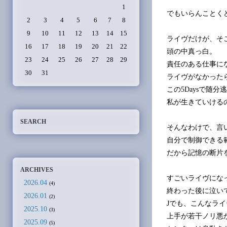
1
でもいらんことく
2
3
4
5
6
7
8
9
10
11
12
13
14
15
ライヴだけが、そ
16
17
18
19
20
21
22
頭の中真っ白。
23
24
25
26
27
28
29
責任のある仕事に
30
31
ライヴがなかった
この5Daysで随
私が生きていける
SEARCH
そんなわけで、言
自分で制御できる
だから記憶の断片
ARCHIVES
すごいライヴにな
2026.04
(4)
終わった後に泣い
2026.01
(2)
Jでも、こんなラ
2025.10
(3)
上手が若干ノリ悪
2025.09
(5)