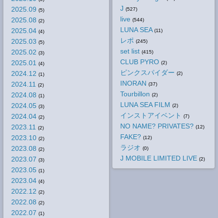
J
2025.09
(527)
(5)
live
2025.08
(544)
(2)
LUNA SEA
2025.04
(11)
(4)
レポ
2025.03
(245)
(5)
set list
2025.02
(415)
(3)
CLUB PYRO
2025.01
(2)
(4)
ピンクスパイダー
2024.12
(2)
(1)
INORAN
2024.11
(37)
(2)
Tourbillon
2024.08
(2)
(1)
LUNA SEA FILM
2024.05
(2)
(3)
インストアイベント
2024.04
(7)
(2)
NO NAME? PRIVATES?
2023.11
(12)
(2)
FAKE?
2023.10
(12)
(2)
ラジオ
2023.08
(0)
(2)
J MOBILE LIMITED LIVE
2023.07
(2)
(3)
2023.05
(1)
2023.04
(4)
2022.12
(2)
2022.08
(2)
2022.07
(1)