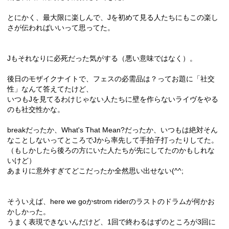
とにかく、最大限に楽しんで、Jを初めて見る人たちにもこの楽し
さが伝わればいいって思ってた。
Jもそれなりに必死だった気がする（悪い意味ではなく）。
後日のモザイクナイトで、フェスの必需品は？ってお題に「社交
性」なんて答えてたけど、
いつもJを見てるわけじゃない人たちに壁を作らないライヴをやる
のも社交性かな。
breakだったか、What's That Mean?だったか、いつもは絶対そん
なことしないってところでJから率先して手拍子打ったりしてた。
（もしかしたら後ろの方にいた人たちが先にしてたのかもしれな
いけど）
あまりに意外すぎてどこだったか全然思い出せない(^^;
そういえば、here we goかstrom riderのラストのドラムが何かお
かしかった。
うまく表現できないんだけど、1回で終わるはずのところが3回に