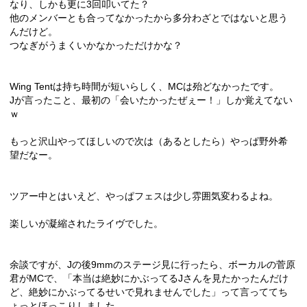
なり、しかも更に3回叩いてた？
他のメンバーとも合ってなかったから多分わざとではないと思う
んだけど。
つなぎがうまくいかなかっただけかな？
Wing Tentは持ち時間が短いらしく、MCは殆どなかったです。
Jが言ったこと、最初の「会いたかったぜぇー！」しか覚えてない
ｗ
もっと沢山やってほしいので次は（あるとしたら）やっぱ野外希
望だなー。
ツアー中とはいえど、やっぱフェスは少し雰囲気変わるよね。
楽しいが凝縮されたライヴでした。
余談ですが、Jの後9mmのステージ見に行ったら、ボーカルの菅原
君がMCで、「本当は絶妙にかぶってるJさんを見たかったんだけ
ど、絶妙にかぶってるせいで見れませんでした」って言っててち
ょっとほっこりしました。