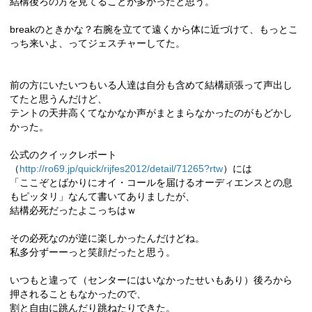
結構後ろの方を見てることが多かったと思う。
breakのときかな？右腕を立てて遠くから体に近づけて、もっとこ
っち来いよ、ってジェスチャーしてた。
前の方にいたいつもいる人達は自分も含めて結構頑張って声出し
てたと思うんだけど、
テントの天井高くてなかなか声がまとまらなかったのがもどかし
かった。
公式のクイックレポート
（
http://ro69.jp/quick/rijfes2012/detail/71265?rtw
）には
「ここぞとばかりにオイ・コールを届けるオーディエンスとの息
もピッタリ」なんて書いてありましたが、
結構必死だったよこっちはｗ
その必死なのが逆に楽しかったんだけどね。
私多分ずーーっと笑顔だったと思う。
いつもと違って（センターにはいなかったせいもあり）後ろから
押されることもなかったので、
割と自由に跳んだり跳ねたりできた。