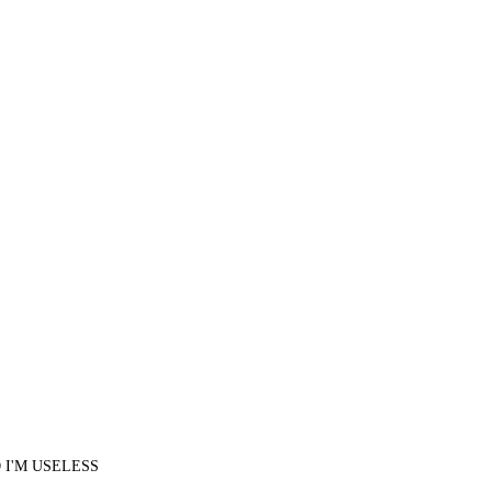
D I'M USELESS