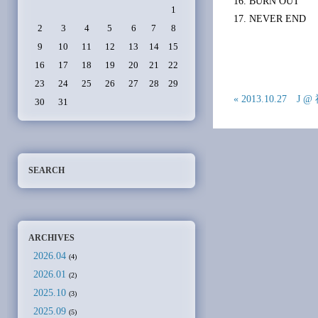
16. BURN OUT
1
17. NEVER END
2
3
4
5
6
7
8
9
10
11
12
13
14
15
16
17
18
19
20
21
22
23
24
25
26
27
28
29
« 2013.10.27 J
30
31
SEARCH
ARCHIVES
2026.04
(4)
2026.01
(2)
2025.10
(3)
2025.09
(5)