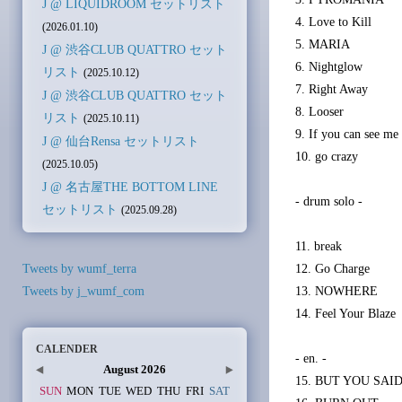
J @ LIQUIDROOM セットリスト
4. Love to Kill
(2026.01.10)
5. MARIA
J @ 渋谷CLUB QUATTRO セット
6. Nightglow
リスト
(2025.10.12)
7. Right Away
J @ 渋谷CLUB QUATTRO セット
8. Looser
リスト
(2025.10.11)
9. If you can see me
J @ 仙台Rensa セットリスト
10. go crazy
(2025.10.05)
J @ 名古屋THE BOTTOM LINE
- drum solo -
セットリスト
(2025.09.28)
11. break
Tweets by wumf_terra
12. Go Charge
Tweets by j_wumf_com
13. NOWHERE
14. Feel Your Blaze
CALENDER
- en. -
August 2026
15. BUT YOU SAI
SUN
MON
TUE
WED
THU
FRI
SAT