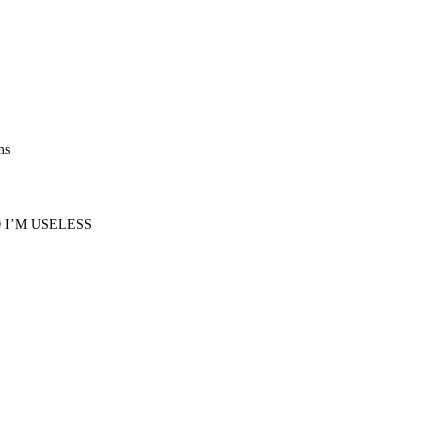
ms
D I’M USELESS