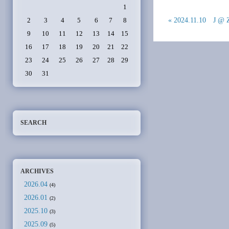
1
« 2024.11.10 J 
2
3
4
5
6
7
8
9
10
11
12
13
14
15
16
17
18
19
20
21
22
23
24
25
26
27
28
29
30
31
SEARCH
ARCHIVES
2026.04
(4)
2026.01
(2)
2025.10
(3)
2025.09
(5)