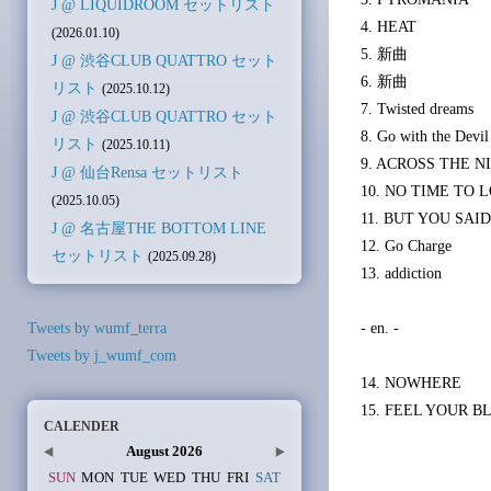
J @ LIQUIDROOM セットリスト
4. HEAT
(2026.01.10)
5. 新曲
J @ 渋谷CLUB QUATTRO セット
6. 新曲
リスト
(2025.10.12)
7. Twisted dreams
J @ 渋谷CLUB QUATTRO セット
8. Go with the Devil
リスト
(2025.10.11)
9. ACROSS THE N
J @ 仙台Rensa セットリスト
10. NO TIME TO 
(2025.10.05)
11. BUT YOU SAI
J @ 名古屋THE BOTTOM LINE
12. Go Charge
セットリスト
(2025.09.28)
13. addiction
Tweets by wumf_terra
- en. -
Tweets by j_wumf_com
14. NOWHERE
15. FEEL YOUR B
CALENDER
August 2026
SUN
MON
TUE
WED
THU
FRI
SAT