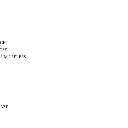
IGHT
LOSE
D I’M USELESS
LAZE