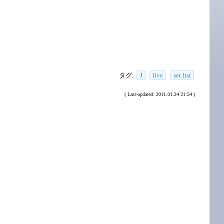
タグ:
J
live
set list
( Last-updated: 2011.01.24 21:54 )