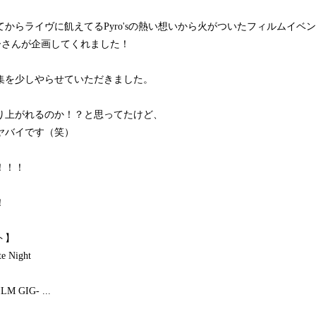
からライヴに飢えてるPyro'sの熱い想いから火がついたフィルムイベ
ロワーさんが企画してくれました！
集を少しやらせていただきました。
り上がれるのか！？と思ってたけど、
ヤバイです（笑）
！！！
！
ト】
e Night
ILM GIG- ...