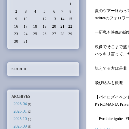
1
夏のツアー終わって
2
3
4
5
6
7
8
twitterのフォ
9
10
11
12
13
14
15
16
17
18
19
20
21
22
一応私も映像の編
23
24
25
26
27
28
29
30
31
映像でそこまで盛
ハッキリ言って、
飢えてる方は是非
SEARCH
飛び込みも歓迎！
ARCHIVES
【パイロズイベン
2026.04
PYROMANIA Privat
(4)
2026.01
(2)
2025.10
「Pyrobite ignite -F
(3)
2025.09
(5)