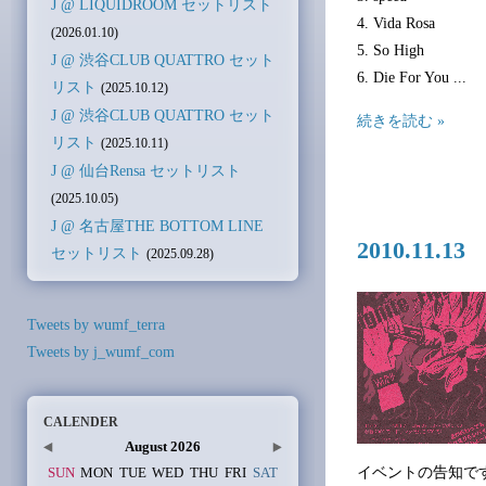
J @ LIQUIDROOM セットリスト
4. Vida Rosa
(2026.01.10)
5. So High
J @ 渋谷CLUB QUATTRO セット
6. Die For You ...
リスト
(2025.10.12)
J @ 渋谷CLUB QUATTRO セット
続きを読む »
リスト
(2025.10.11)
J @ 仙台Rensa セットリスト
(2025.10.05)
J @ 名古屋THE BOTTOM LINE
2010.11
セットリスト
(2025.09.28)
Tweets by wumf_terra
Tweets by j_wumf_com
CALENDER
August 2026
イベントの告知で
SUN
MON
TUE
WED
THU
FRI
SAT