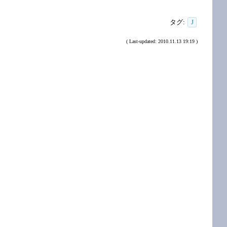
タグ:
J
( Last-updated: 2010.11.13 19:19 )